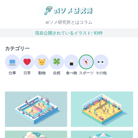
aiソメ研究所とは
コラム
現在公開されているイラスト: 93件
カテゴリ一
仕事
日常
動物
自然
食べ物
スポーツ
その他